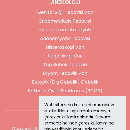
JİNEKOLOJİ
Genital Siğil Tedavisi Van
Endometriozis Tedavisi
Histerektomi Ameliyatı
Adenomyozis Tedavisi
Histeroskopi Van
Kolposkopi Van
Tüp Bebek Tedavisi
Miyom Tedavisi Van
Ektopik (Dış Gebelik) Gebelik
Polikistik Over Sendromu (PCOS)
Web sitemizin kalitesini artırmak ve
istatistikler oluşturmak amacıyla
çerezler kullanılmaktadır. Devam
etmeniz halinde çerez kullanımına
Copyright
2026
Op. Dr. Kasım Turan.
Jinekoloji ve
izin verdiğinizi kabul edeceğiz.